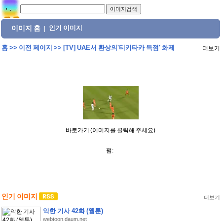
이미지 홈
인기 이미지
|
홈
>>
이전 페이지
>>
[TV] UAE서 환상의'티키타카 득점' 화제
더보기
바로가기 (이미지를 클릭해 주세요)
펌:
인기 이미지
더보기
악한 기사 42화 (웹툰)
webtoon.daum.net