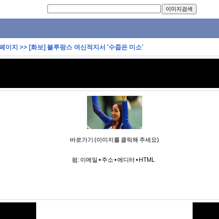
 페이지
>>
[화보] 블루팡스 여신적지서 '수줍은 미소'
바로가기 (이미지를 클릭해 주세요)
펌:
이메일
•
주소
•
에디터
•
HTML