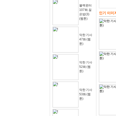
블랙윈터
107화.짙
인기 이미
은밤(3)
(웹툰)
악한 기사
47화 (웹
툰)
악한 기사
52화 (웹
툰)
악한 기사
53화 (웹
툰)