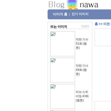
이미지 홈
인기 이미지
|
홈
>>
이전
뜨는 이미지
더보기
악한 기사
51화 (웹
툰)
악한 기사
49화 (웹
툰)
러브 스트
리밍 43화
(웹툰)