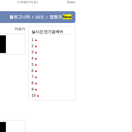
시작페이지로
|
블로그나와
앱랭크
New
/
UCC
/
더보기
실시간 인기검색어
1
▲
2
▲
3
▲
4
▲
5
▲
6
▲
7
▲
8
▲
9
▲
10
▲