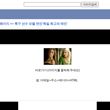
 페이지
>>
축구 선수 모델 연인'독일 최고의 애인'
바로가기 (이미지를 클릭해 주세요)
펌:
이메일
•
주소
•
에디터
•
HTML