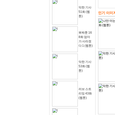
악한 기사
51화 (웹
인기 이미
툰)
뽀짜툰 16
8화 엄마
가 사라졌
다 1 (웹툰)
악한 기사
53화 (웹
툰)
러브 스트
리밍 43화
(웹툰)