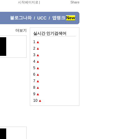
시작페이지로
|
블로그나와
앱랭크
New
/
UCC
/
더보기
실시간 인기검색어
1
▲
2
▲
3
▲
4
▲
5
▲
6
▲
7
▲
8
▲
9
▲
10
▲