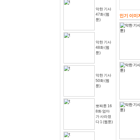
악한 기사
47화 (웹
인기 이미
툰)
악한 기사
48화 (웹
툰)
악한 기사
50화 (웹
툰)
뽀짜툰 16
8화 엄마
가 사라졌
다 1 (웹툰)