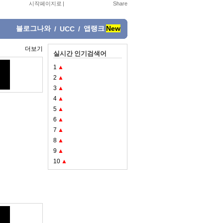
시작페이지로
|
블로그나와
앱랭크
New
/
UCC
/
더보기
실시간 인기검색어
1
▲
2
▲
3
▲
4
▲
5
▲
6
▲
7
▲
8
▲
9
▲
10
▲