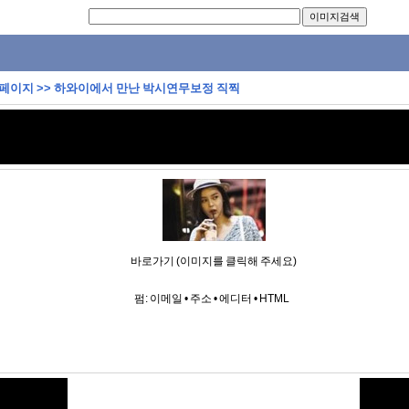
 페이지
>>
하와이에서 만난 박시연무보정 직찍
바로가기 (이미지를 클릭해 주세요)
펌:
이메일
•
주소
•
에디터
•
HTML