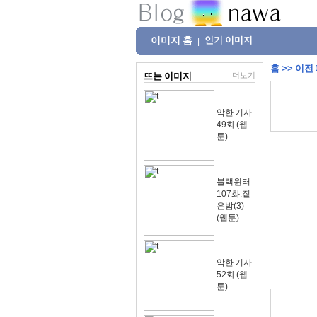
이미지 홈
인기 이미지
|
홈
>>
이전
뜨는 이미지
더보기
악한 기사
49화 (웹
툰)
블랙윈터
107화.짙
은밤(3)
(웹툰)
악한 기사
52화 (웹
툰)