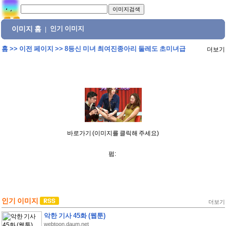
이미지 홈
인기 이미지
|
홈
>>
이전 페이지
>>
8등신 미녀 최여진종아리 둘레도 초미녀급
더보기
바로가기 (이미지를 클릭해 주세요)
펌:
인기 이미지
더보기
악한 기사 45화 (웹툰)
webtoon.daum.net