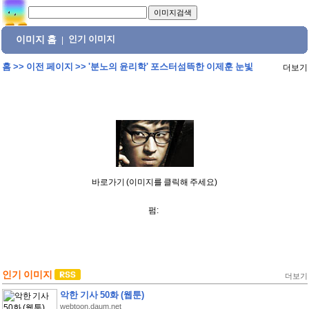
이미지 홈
인기 이미지
|
홈
>>
이전 페이지
>>
'분노의 윤리학' 포스터섬뜩한 이제훈 눈빛
더보기
바로가기 (이미지를 클릭해 주세요)
펌:
인기 이미지
더보기
악한 기사 50화 (웹툰)
webtoon.daum.net