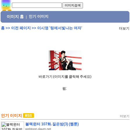
이미지 홈
인기 이미지
|
홈
>>
이전 페이지
>>
이시영 '링에서빛나는 여자'
더보기
바로가기 (이미지를 클릭해 주세요)
펌:
인기 이미지
더보기
블랙윈터 107화.짙은밤(3) (웹툰)
webtoon.daum.net