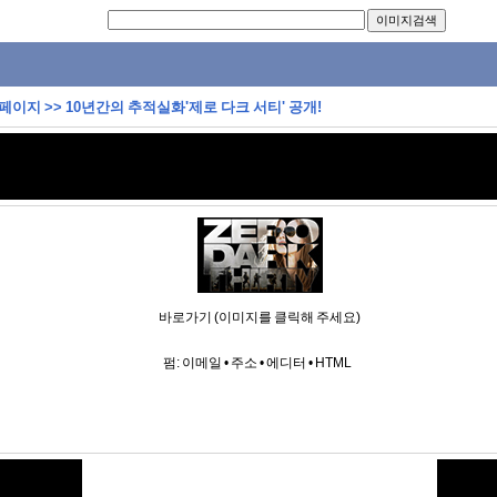
 페이지
>>
10년간의 추적실화'제로 다크 서티' 공개!
바로가기 (이미지를 클릭해 주세요)
펌:
이메일
•
주소
•
에디터
•
HTML