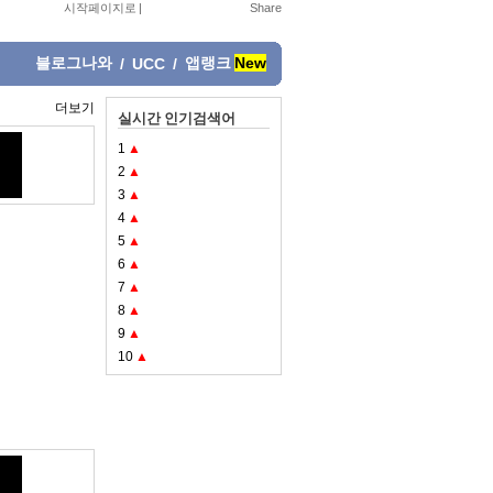
시작페이지로
|
블로그나와
앱랭크
New
/
UCC
/
더보기
실시간 인기검색어
1
▲
2
▲
3
▲
4
▲
5
▲
6
▲
7
▲
8
▲
9
▲
10
▲