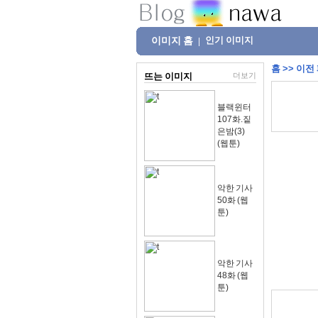
이미지 홈
인기 이미지
|
홈
>>
이전
뜨는 이미지
더보기
블랙윈터
107화.짙
은밤(3)
(웹툰)
악한 기사
50화 (웹
툰)
악한 기사
48화 (웹
툰)