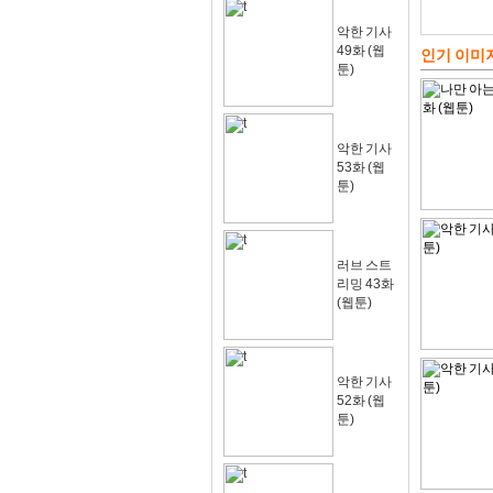
악한 기사
49화 (웹
인기 이미
툰)
악한 기사
53화 (웹
툰)
러브 스트
리밍 43화
(웹툰)
악한 기사
52화 (웹
툰)