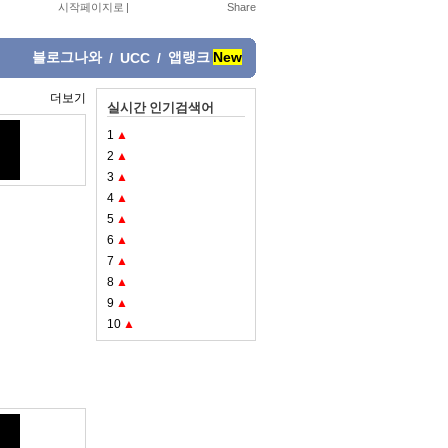
시작페이지로
|
블로그나와
앱랭크
New
/
UCC
/
더보기
실시간 인기검색어
1
▲
2
▲
3
▲
4
▲
5
▲
6
▲
7
▲
8
▲
9
▲
10
▲