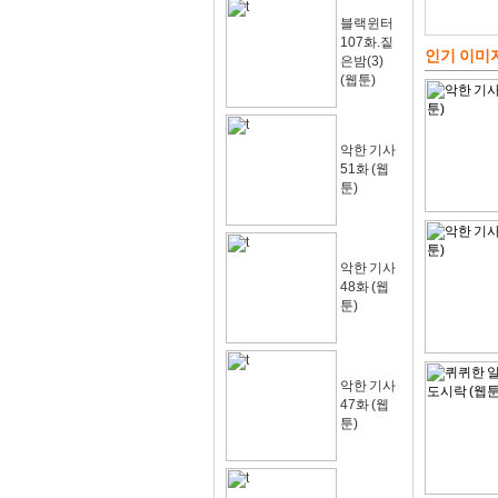
블랙윈터
107화.짙
인기 이미
은밤(3)
(웹툰)
악한 기사
51화 (웹
툰)
악한 기사
48화 (웹
툰)
악한 기사
47화 (웹
툰)