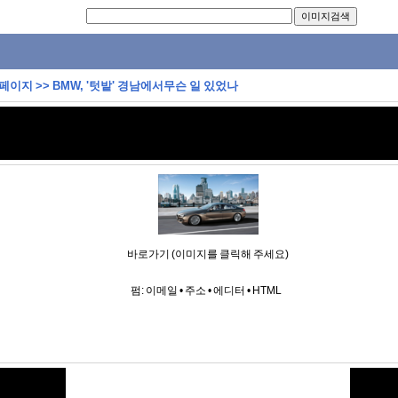
 페이지
>>
BMW, '텃밭' 경남에서무슨 일 있었나
바로가기 (이미지를 클릭해 주세요)
펌:
이메일
•
주소
•
에디터
•
HTML