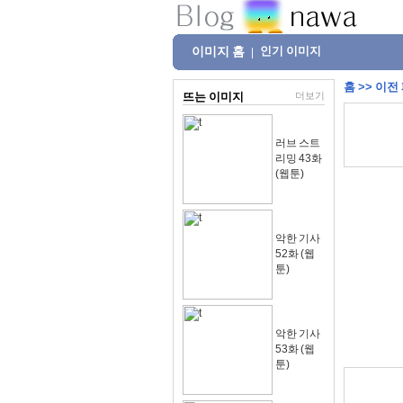
이미지 홈
인기 이미지
|
홈
>>
이전
뜨는 이미지
더보기
러브 스트
리밍 43화
(웹툰)
악한 기사
52화 (웹
툰)
악한 기사
53화 (웹
툰)