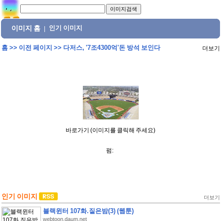
이미지 홈
인기 이미지
|
홈
>>
이전 페이지
>>
다저스, '7조4300억'돈 방석 보인다
더보기
바로가기 (이미지를 클릭해 주세요)
펌:
인기 이미지
더보기
블랙윈터 107화.짙은밤(3) (웹툰)
webtoon.daum.net