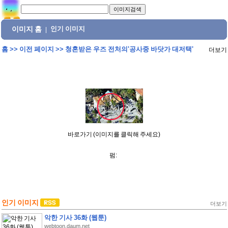
이미지 홈
인기 이미지
|
홈
>>
이전 페이지
>>
청혼받은 우즈 전처의'공사중 바닷가 대저택'
더보기
바로가기 (이미지를 클릭해 주세요)
펌:
인기 이미지
더보기
악한 기사 36화 (웹툰)
webtoon.daum.net