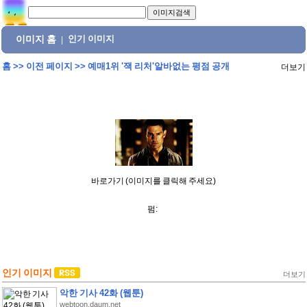
이미지 홈
인기 이미지
|
홈
>>
이전 페이지
>>
예매1위 '잭 리처'알바없는 평점 공개
더보기
바로가기 (이미지를 클릭해 주세요)
펌:
인기 이미지
더보기
악한 기사 42화 (웹툰)
webtoon.daum.net