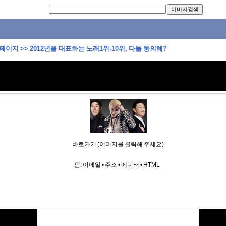
 페이지
>>
2012년을 대표하는 노래1위-10위, 다들 동의해?
바로가기 (이미지를 클릭해 주세요)
펌:
이메일
•
주소
•
에디터
•
HTML