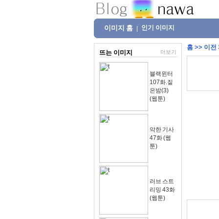
이미지 홈
인기 이미지
|
홈
>>
이전
뜨는 이미지
더보기
블랙윈터
107화.짙
은밤(3)
(웹툰)
악한 기사
47화 (웹
툰)
러브 스트
리밍 43화
(웹툰)