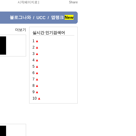
시작페이지로
|
블로그나와
앱랭크
New
/
UCC
/
더보기
실시간 인기검색어
1
▲
2
▲
3
▲
4
▲
5
▲
6
▲
7
▲
8
▲
9
▲
10
▲