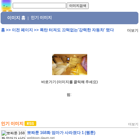
이미지 홈
인기 이미지
|
홈
>>
이전 페이지
>>
폭탄 터져도 끄떡없는'강력한 자동차' 떴다
더보기
바로가기 (이미지를 클릭해 주세요)
펌:
인기 이미지
더보기
뽀짜툰 168화 엄마가 사라졌다 1 (웹툰)
webtoon.daum.net