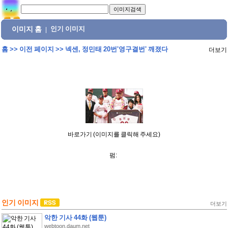
이미지 홈
인기 이미지
|
홈
>>
이전 페이지
>>
넥센, 정민태 20번'영구결번' 깨졌다
더보기
바로가기 (이미지를 클릭해 주세요)
펌:
인기 이미지
더보기
악한 기사 44화 (웹툰)
webtoon.daum.net