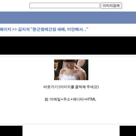
 페이지
>>
김지석 "문근영에간장 세례, 미안해서. ."
바로가기 (이미지를 클릭해 주세요)
펌:
이메일
•
주소
•
에디터
•
HTML