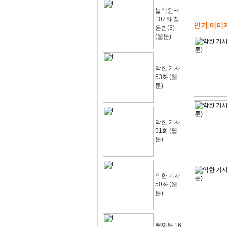
블랙윈터
107화.짙
인기 이미
은밤(3)
(웹툰)
악한 기사
53화 (웹
툰)
악한 기사
51화 (웹
툰)
악한 기사
50화 (웹
툰)
뽀짜툰 16