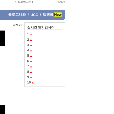
시작페이지로
|
블로그나와
앱랭크
New
/
UCC
/
더보기
실시간 인기검색어
1
▲
2
▲
3
▲
4
▲
5
▲
6
▲
7
▲
8
▲
9
▲
10
▲