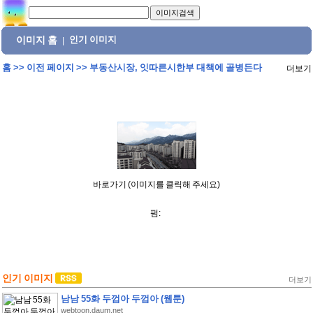
이미지 홈
인기 이미지
|
홈
>>
이전 페이지
>>
부동산시장, 잇따른시한부 대책에 골병든다
더보기
바로가기 (이미지를 클릭해 주세요)
펌:
인기 이미지
더보기
남남 55화 두껍아 두껍아 (웹툰)
webtoon.daum.net