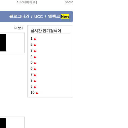
시작페이지로
|
블로그나와
앱랭크
New
/
UCC
/
더보기
실시간 인기검색어
1
▲
2
▲
3
▲
4
▲
5
▲
6
▲
7
▲
8
▲
9
▲
10
▲