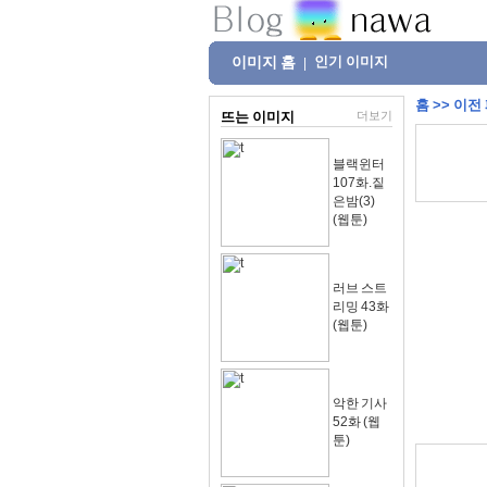
이미지 홈
인기 이미지
|
홈
>>
이전
뜨는 이미지
더보기
블랙윈터
107화.짙
은밤(3)
(웹툰)
러브 스트
리밍 43화
(웹툰)
악한 기사
52화 (웹
툰)