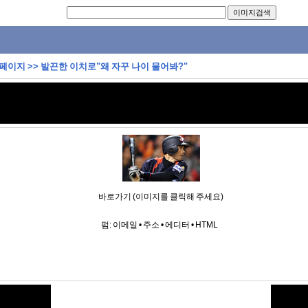
 페이지
>>
발끈한 이치로"왜 자꾸 나이 물어봐?"
바로가기 (이미지를 클릭해 주세요)
펌:
이메일
•
주소
•
에디터
•
HTML