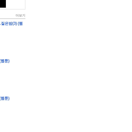
더보기
짙은밤(3) (웹
(웹툰)
(웹툰)