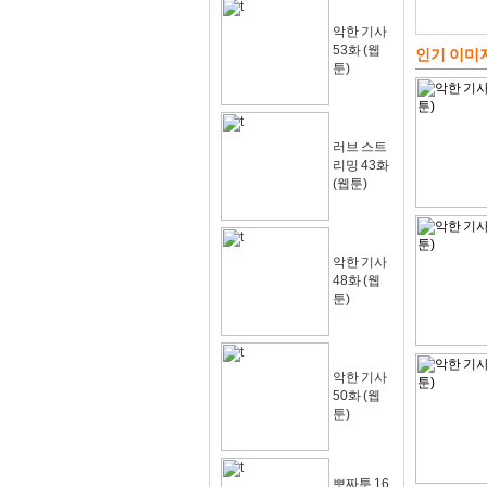
악한 기사
53화 (웹
인기 이미
툰)
러브 스트
리밍 43화
(웹툰)
악한 기사
48화 (웹
툰)
악한 기사
50화 (웹
툰)
뽀짜툰 16