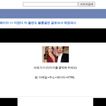
 페이지
>>
미란다 커·올란도 블룸골든 글로브서 애정과시
바로가기 (이미지를 클릭해 주세요)
펌:
이메일
•
주소
•
에디터
•
HTML