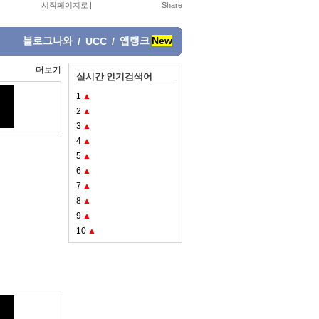
시작페이지로
|
블로그나와
앱랭크
New
/
UCC
/
더보기
실시간 인기검색어
1
▲
2
▲
3
▲
4
▲
5
▲
6
▲
7
▲
8
▲
9
▲
10
▲