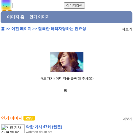
이미지 홈
인기 이미지
|
홈
>>
이전 페이지
>>
잘록한 허리자랑하는 전효성
더보기
바로가기 (이미지를 클릭해 주세요)
펌:
인기 이미지
더보기
악한 기사 43화 (웹툰)
webtoon.daum.net