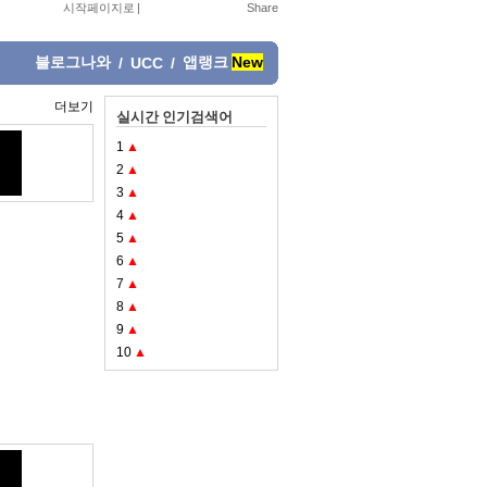
시작페이지로
|
블로그나와
앱랭크
New
/
UCC
/
더보기
실시간 인기검색어
1
▲
2
▲
3
▲
4
▲
5
▲
6
▲
7
▲
8
▲
9
▲
10
▲