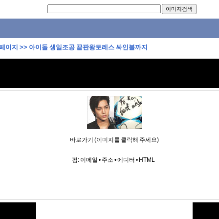
 페이지
>>
아이돌 생일조공 끝판왕토레스 싸인볼까지
바로가기 (이미지를 클릭해 주세요)
펌:
이메일
•
주소
•
에디터
•
HTML