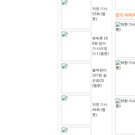
악한 기사
53화 (웹
인기 이미
툰)
뽀짜툰 16
8화 엄마
가 사라졌
다 1 (웹툰)
블랙윈터
107화.짙
은밤(3)
(웹툰)
악한 기사
49화 (웹
툰)