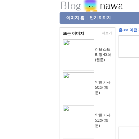
이미지 홈
인기 이미지
|
홈
>>
이전
뜨는 이미지
더보기
러브 스트
리밍 43화
(웹툰)
악한 기사
50화 (웹
툰)
악한 기사
51화 (웹
툰)