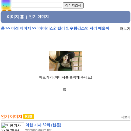
이미지 홈
인기 이미지
|
홈
>>
이전 페이지
>>
'아이리스2' 킬러 임수향김소연 자리 메울까
더보기
바로가기 (이미지를 클릭해 주세요)
펌:
인기 이미지
더보기
악한 기사 32화 (웹툰)
webtoon.daum.net