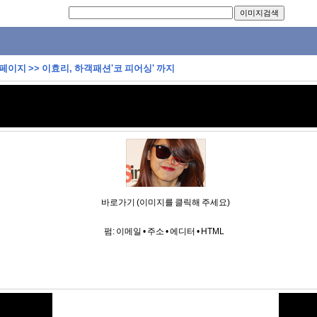
 페이지
>>
이효리, 하객패션'코 피어싱' 까지
바로가기 (이미지를 클릭해 주세요)
펌:
이메일
•
주소
•
에디터
•
HTML