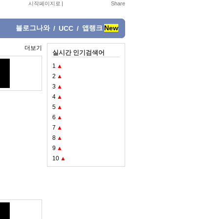
시작페이지로
|
블로그나와
앱랭크
New
/
UCC
/
더보기
실시간 인기검색어
1
▲
2
▲
3
▲
4
▲
5
▲
6
▲
7
▲
8
▲
9
▲
10
▲