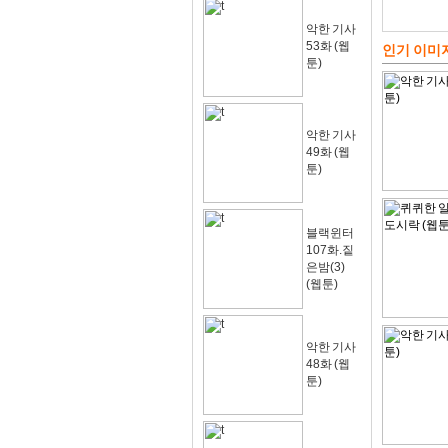
악한 기사
53화 (웹
인기 이미
툰)
악한 기사
49화 (웹
툰)
블랙윈터
107화.짙
은밤(3)
(웹툰)
악한 기사
48화 (웹
툰)