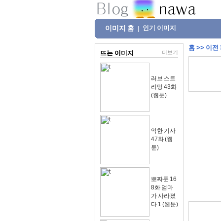
이미지 홈
인기 이미지
|
홈
>>
이전
뜨는 이미지
더보기
러브 스트
리밍 43화
(웹툰)
악한 기사
47화 (웹
툰)
뽀짜툰 16
8화 엄마
가 사라졌
다 1 (웹툰)