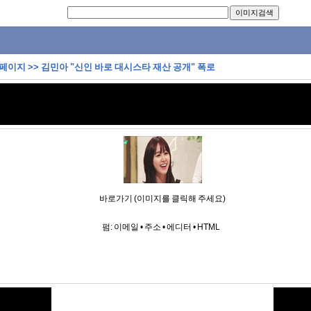
 페이지
>>
김민아 "신인 바로 대시스타 재산 공개" 폭로
바로가기 (이미지를 클릭해 주세요)
펌:
이메일
•
주소
•
에디터
•
HTML