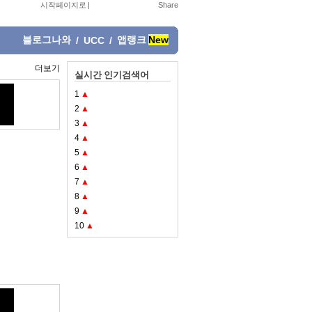
시작페이지로
|
블로그나와
앱랭크
New
/
UCC
/
더보기
실시간 인기검색어
1
▲
2
▲
3
▲
4
▲
5
▲
6
▲
7
▲
8
▲
9
▲
10
▲