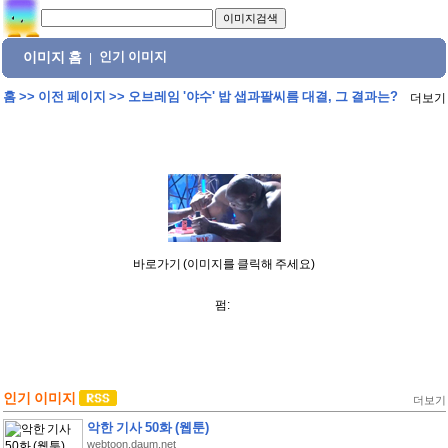
이미지 홈
인기 이미지
|
홈
>>
이전 페이지
>>
오브레임 '야수' 밥 샙과팔씨름 대결, 그 결과는?
더보기
바로가기 (이미지를 클릭해 주세요)
펌:
인기 이미지
더보기
악한 기사 50화 (웹툰)
webtoon.daum.net