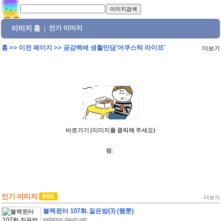
이미지 홈
인기 이미지
|
홈
>>
이전 페이지
>>
공감백배 생활만담'어쿠스틱 라이프'
더보기
바로가기 (이미지를 클릭해 주세요)
펌:
인기 이미지
더보기
블랙윈터 107화.짙은밤(3) (웹툰)
webtoon.daum.net