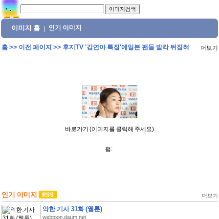
이미지 홈
인기 이미지
|
홈
>>
이전 페이지
>>
후지TV '김연아 특집'에일본 팬들 발칵 뒤집혀
더보기
바로가기 (이미지를 클릭해 주세요)
펌:
인기 이미지
더보기
악한 기사 31화 (웹툰)
webtoon.daum.net