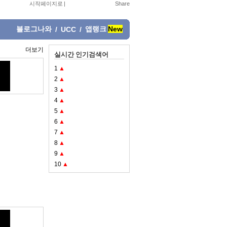
시작페이지로
|
블로그나와
앱랭크
New
/
UCC
/
더보기
실시간 인기검색어
1
▲
2
▲
3
▲
4
▲
5
▲
6
▲
7
▲
8
▲
9
▲
10
▲