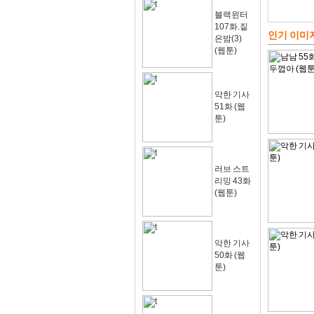
블랙윈터
107화.짙
인기 이미
은밤(3)
(웹툰)
악한 기사
51화 (웹
툰)
러브 스트
리밍 43화
(웹툰)
악한 기사
50화 (웹
툰)