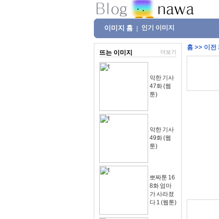
이미지 홈
인기 이미지
|
홈
>>
이전
뜨는 이미지
더보기
악한 기사
47화 (웹
툰)
악한 기사
49화 (웹
툰)
뽀짜툰 16
8화 엄마
가 사라졌
다 1 (웹툰)