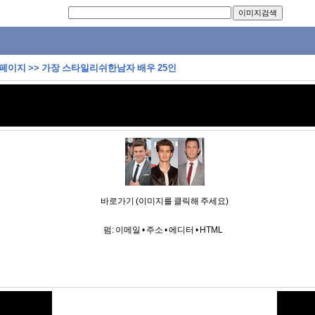
 페이지
>>
가장 스타일리쉬한남자 배우 25인
바로가기 (이미지를 클릭해 주세요)
펌:
이메일
•
주소
•
에디터
•
HTML