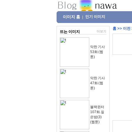
이미지 홈
인기 이미지
|
홈
>>
이전
뜨는 이미지
더보기
악한 기사
53화 (웹
툰)
악한 기사
47화 (웹
툰)
블랙윈터
107화.짙
은밤(3)
(웹툰)