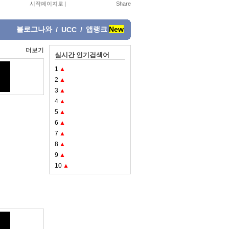
시작페이지로
|
블로그나와
앱랭크
New
/
UCC
/
더보기
실시간 인기검색어
1
▲
2
▲
3
▲
4
▲
5
▲
6
▲
7
▲
8
▲
9
▲
10
▲