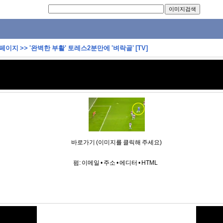
 페이지
>>
'완벽한 부활' 토레스2분만에 '벼락골' [TV]
바로가기 (이미지를 클릭해 주세요)
펌:
이메일
•
주소
•
에디터
•
HTML