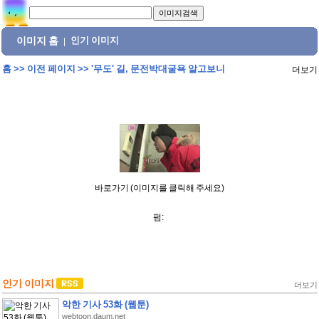
이미지 홈
인기 이미지
|
홈
>>
이전 페이지
>>
'무도' 길, 문전박대굴욕 알고보니
더보기
바로가기 (이미지를 클릭해 주세요)
펌:
인기 이미지
더보기
악한 기사 53화 (웹툰)
webtoon.daum.net