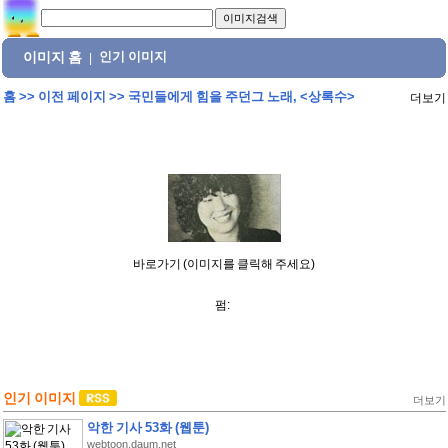
이미지 홈
인기 이미지
|
홈
>>
이전 페이지
>>
국민들에게 힘을 주던그 노래, <상록수>
더보기
바로가기 (이미지를 클릭해 주세요)
펌:
인기 이미지
더보기
악한 기사 53화 (웹툰)
webtoon.daum.net