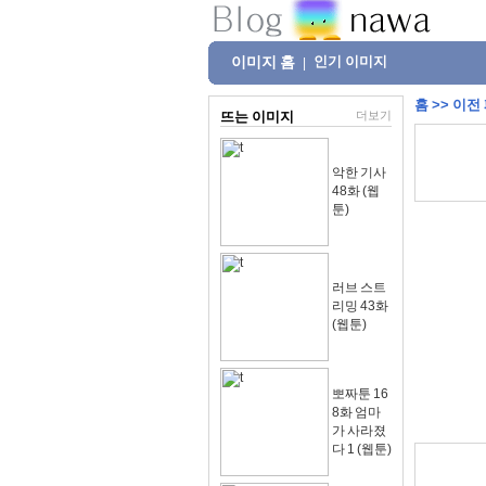
이미지 홈
인기 이미지
|
홈
>>
이전
뜨는 이미지
더보기
악한 기사
48화 (웹
툰)
러브 스트
리밍 43화
(웹툰)
뽀짜툰 16
8화 엄마
가 사라졌
다 1 (웹툰)