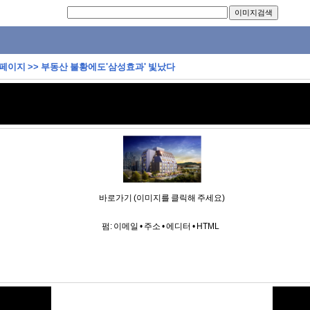
 페이지
>>
부동산 불황에도'삼성효과' 빛났다
바로가기 (이미지를 클릭해 주세요)
펌:
이메일
•
주소
•
에디터
•
HTML