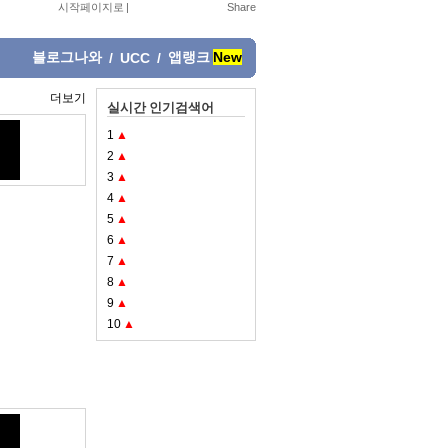
시작페이지로
|
블로그나와
앱랭크
New
/
UCC
/
더보기
실시간 인기검색어
1
▲
2
▲
3
▲
4
▲
5
▲
6
▲
7
▲
8
▲
9
▲
10
▲