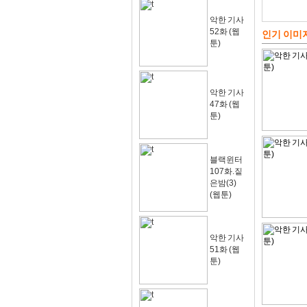
악한 기사
52화 (웹
인기 이미
툰)
악한 기사
47화 (웹
툰)
블랙윈터
107화.짙
은밤(3)
(웹툰)
악한 기사
51화 (웹
툰)