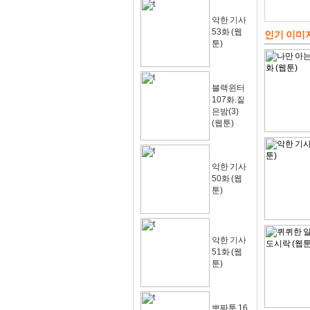
악한 기사
53화 (웹
인기 이미
툰)
블랙윈터
107화.짙
은밤(3)
(웹툰)
악한 기사
50화 (웹
툰)
악한 기사
51화 (웹
툰)
뽀짜툰 16