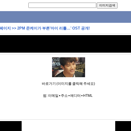
 페이지
>>
2PM 준케이가 부른'마이 리틀…' OST 공개!
바로가기 (이미지를 클릭해 주세요)
펌:
이메일
•
주소
•
에디터
•
HTML