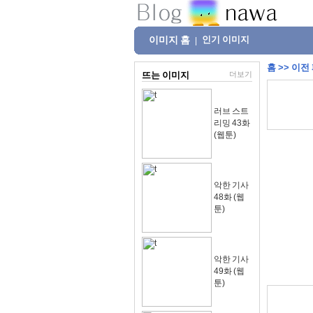
이미지 홈
인기 이미지
|
홈
>>
이전
뜨는 이미지
더보기
러브 스트
리밍 43화
(웹툰)
악한 기사
48화 (웹
툰)
악한 기사
49화 (웹
툰)