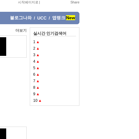
시작페이지로
|
블로그나와
앱랭크
New
/
UCC
/
더보기
실시간 인기검색어
1
▲
2
▲
3
▲
4
▲
5
▲
6
▲
7
▲
8
▲
9
▲
10
▲