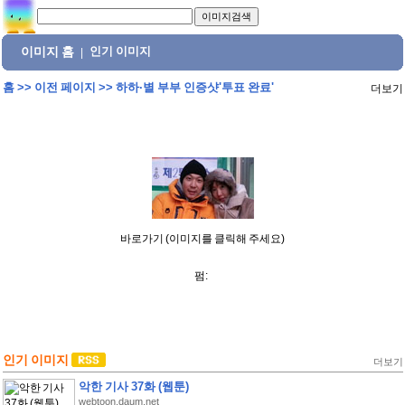
이미지 홈
인기 이미지
|
홈
>>
이전 페이지
>>
하하·별 부부 인증샷'투표 완료'
더보기
바로가기 (이미지를 클릭해 주세요)
펌:
인기 이미지
더보기
악한 기사 37화 (웹툰)
webtoon.daum.net