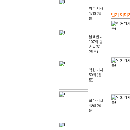
악한 기사
47화 (웹
인기 이미
툰)
블랙윈터
107화.짙
은밤(3)
(웹툰)
악한 기사
50화 (웹
툰)
악한 기사
49화 (웹
툰)