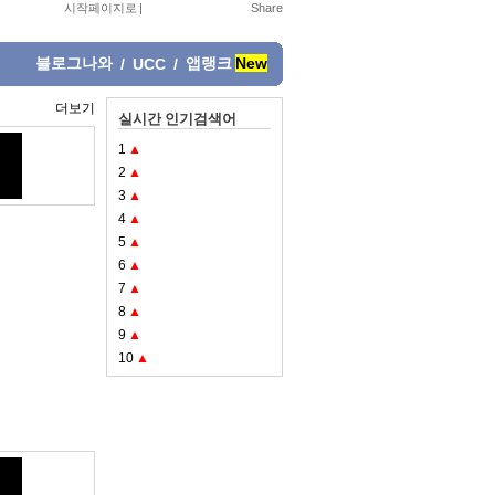
시작페이지로
|
블로그나와
앱랭크
New
/
UCC
/
더보기
실시간 인기검색어
1
▲
2
▲
3
▲
4
▲
5
▲
6
▲
7
▲
8
▲
9
▲
10
▲