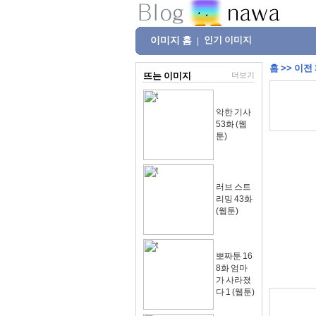
이미지 홈
인기 이미지
|
홈
>>
이전
뜨는 이미지
더보기
악한 기사
53화 (웹
툰)
러브 스트
리밍 43화
(웹툰)
뽀짜툰 16
8화 엄마
가 사라졌
다 1 (웹툰)