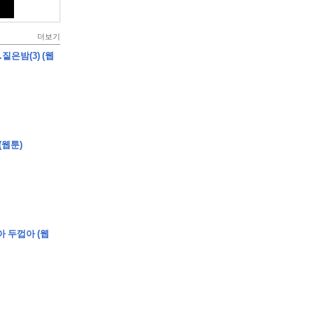
더보기
짙은밤(3) (웹
(웹툰)
아 두껍아 (웹