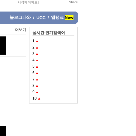
시작페이지로
|
블로그나와
앱랭크
New
/
UCC
/
더보기
실시간 인기검색어
1
▲
2
▲
3
▲
4
▲
5
▲
6
▲
7
▲
8
▲
9
▲
10
▲