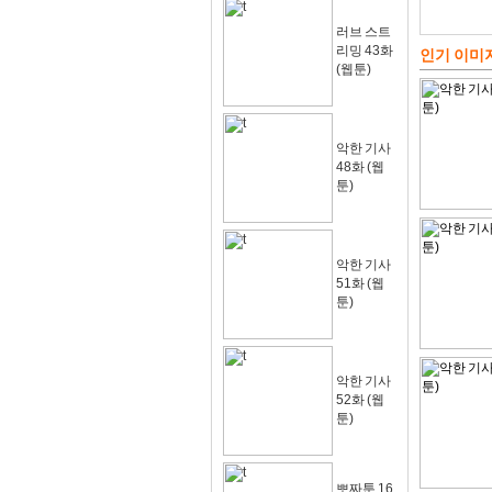
러브 스트
리밍 43화
인기 이미
(웹툰)
악한 기사
48화 (웹
툰)
악한 기사
51화 (웹
툰)
악한 기사
52화 (웹
툰)
뽀짜툰 16