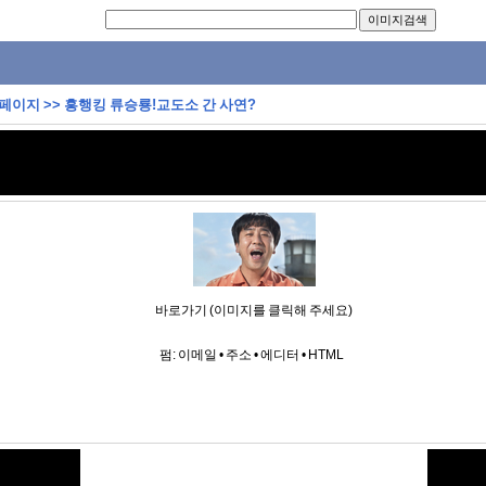
 페이지
>>
흥행킹 류승룡!교도소 간 사연?
바로가기 (이미지를 클릭해 주세요)
펌:
이메일
•
주소
•
에디터
•
HTML