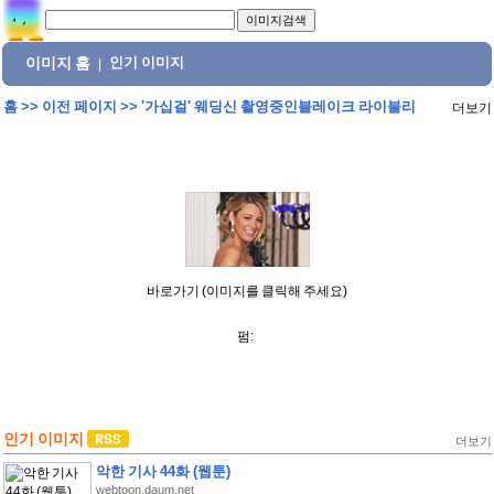
이미지 홈
인기 이미지
|
홈
>>
이전 페이지
>>
'가십걸' 웨딩신 촬영중인블레이크 라이블리
더보기
바로가기 (이미지를 클릭해 주세요)
펌:
인기 이미지
더보기
악한 기사 44화 (웹툰)
webtoon.daum.net