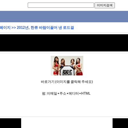
 페이지
>>
2012년, 한류 바람이끌어 낸 로드걸
바로가기 (이미지를 클릭해 주세요)
펌:
이메일
•
주소
•
에디터
•
HTML