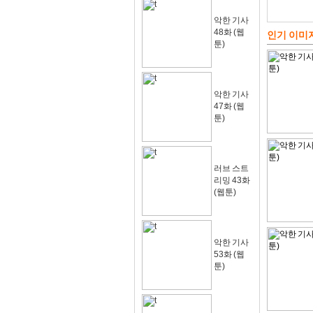
악한 기사
48화 (웹
인기 이미
툰)
악한 기사
47화 (웹
툰)
러브 스트
리밍 43화
(웹툰)
악한 기사
53화 (웹
툰)