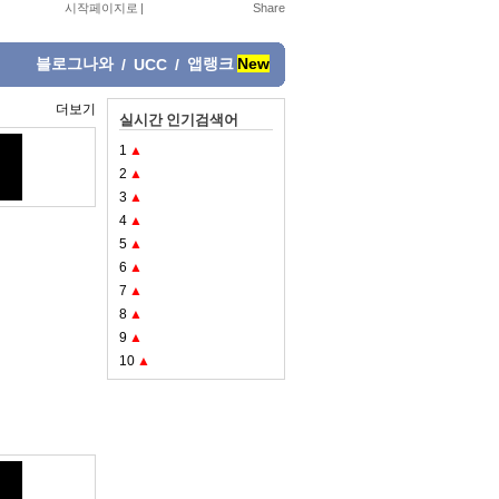
시작페이지로
|
블로그나와
앱랭크
New
/
UCC
/
더보기
실시간 인기검색어
1
▲
2
▲
3
▲
4
▲
5
▲
6
▲
7
▲
8
▲
9
▲
10
▲