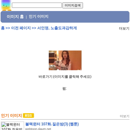
이미지 홈
인기 이미지
|
홈
>>
이전 페이지
>>
서인영, 노출도과감하게
더보기
바로가기 (이미지를 클릭해 주세요)
펌:
인기 이미지
더보기
블랙윈터 107화.짙은밤(3) (웹툰)
webtoon.daum.net