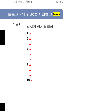
시작페이지로
|
블로그나와
앱랭크
New
/
UCC
/
더보기
실시간 인기검색어
1
▲
2
▲
3
▲
4
▲
5
▲
6
▲
7
▲
8
▲
9
▲
10
▲