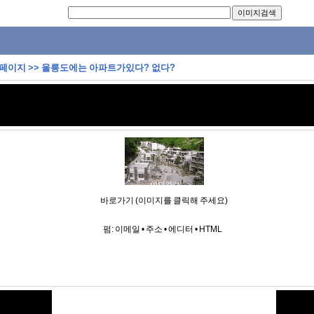
 페이지
>>
울릉도에는 아파트가있다? 없다?
바로가기 (이미지를 클릭해 주세요)
펌:
이메일
•
주소
•
에디터
•
HTML