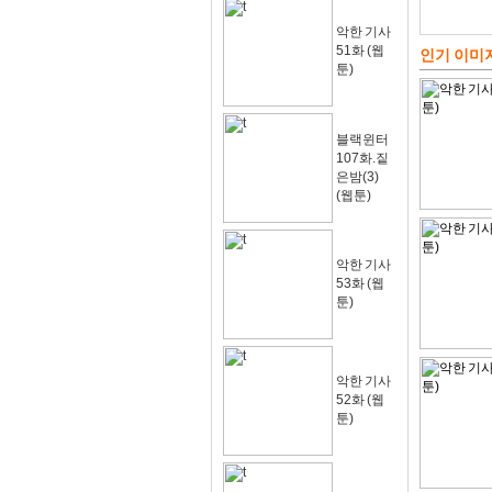
악한 기사
51화 (웹
인기 이미
툰)
블랙윈터
107화.짙
은밤(3)
(웹툰)
악한 기사
53화 (웹
툰)
악한 기사
52화 (웹
툰)