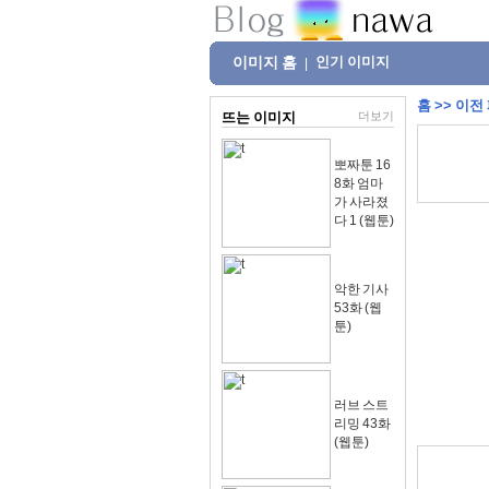
이미지 홈
인기 이미지
|
홈
>>
이전
뜨는 이미지
더보기
뽀짜툰 16
8화 엄마
가 사라졌
다 1 (웹툰)
악한 기사
53화 (웹
툰)
러브 스트
리밍 43화
(웹툰)