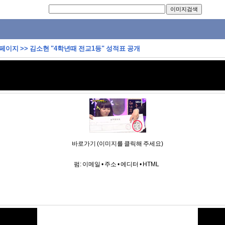
 페이지
>>
김소현 "4학년때 전교1등" 성적표 공개
바로가기 (이미지를 클릭해 주세요)
펌:
이메일
•
주소
•
에디터
•
HTML