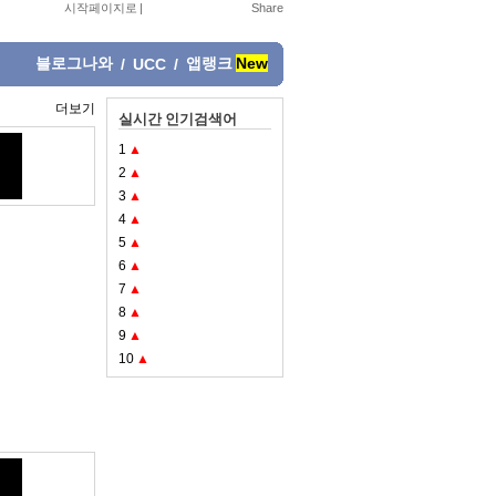
시작페이지로
|
블로그나와
앱랭크
New
/
UCC
/
더보기
실시간 인기검색어
1
▲
2
▲
3
▲
4
▲
5
▲
6
▲
7
▲
8
▲
9
▲
10
▲