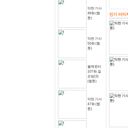
악한 기사
48화 (웹
인기 이미
툰)
악한 기사
50화 (웹
툰)
블랙윈터
107화.짙
은밤(3)
(웹툰)
악한 기사
47화 (웹
툰)