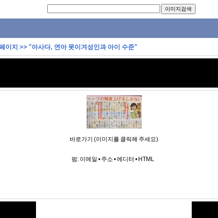
 페이지
>>
"아사다, 연아 못이겨성인과 아이 수준"
바로가기 (이미지를 클릭해 주세요)
펌:
이메일
•
주소
•
에디터
•
HTML