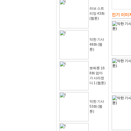
러브 스트
리밍 43화
인기 이미
(웹툰)
악한 기사
48화 (웹
툰)
뽀짜툰 16
8화 엄마
가 사라졌
다 1 (웹툰)
악한 기사
53화 (웹
툰)