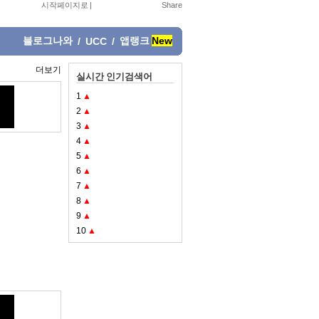
시작페이지로
|
블로그나와
앱랭크
New
/
UCC
/
더보기
실시간 인기검색어
1
▲
2
▲
3
▲
4
▲
5
▲
6
▲
7
▲
8
▲
9
▲
10
▲