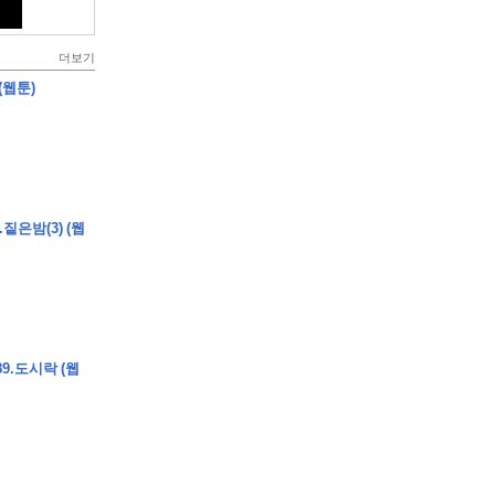
더보기
(웹툰)
짙은밤(3) (웹
9.도시락 (웹