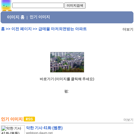
이미지 홈
인기 이미지
|
홈
>>
이전 페이지
>>
급매물 마저외면받는 아파트
더보기
바로가기 (이미지를 클릭해 주세요)
펌:
인기 이미지
더보기
악한 기사 41화 (웹툰)
webtoon.daum.net