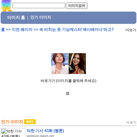
이미지 홈
인기 이미지
|
홈
>>
이전 페이지
>>
속 비치는 옷 기상캐스터'섹시테이너'라고?
더보기
바로가기 (이미지를 클릭해 주세요)
펌:
인기 이미지
더보기
악한 기사 43화 (웹툰)
webtoon.daum.net