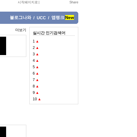
시작페이지로
|
블로그나와
앱랭크
New
/
UCC
/
더보기
실시간 인기검색어
1
▲
2
▲
3
▲
4
▲
5
▲
6
▲
7
▲
8
▲
9
▲
10
▲