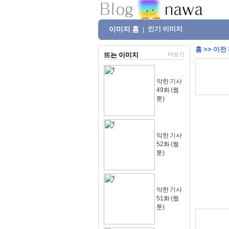
이미지 홈
인기 이미지
|
홈
>>
이전
뜨는 이미지
더보기
악한 기사
49화 (웹
툰)
악한 기사
52화 (웹
툰)
악한 기사
51화 (웹
툰)