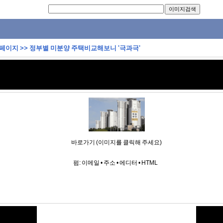
 페이지
>>
정부별 미분양 주택비교해보니 '극과극'
바로가기 (이미지를 클릭해 주세요)
펌:
이메일
•
주소
•
에디터
•
HTML