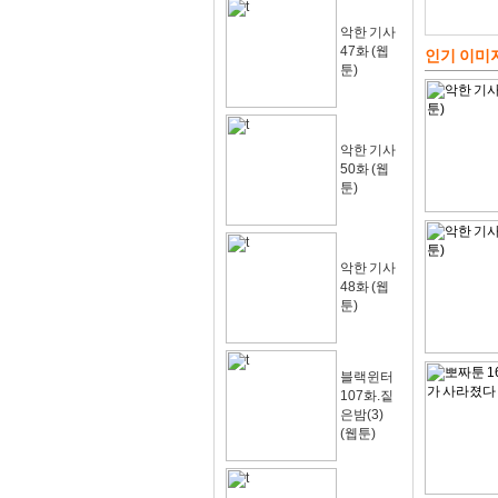
악한 기사
47화 (웹
인기 이미
툰)
악한 기사
50화 (웹
툰)
악한 기사
48화 (웹
툰)
블랙윈터
107화.짙
은밤(3)
(웹툰)