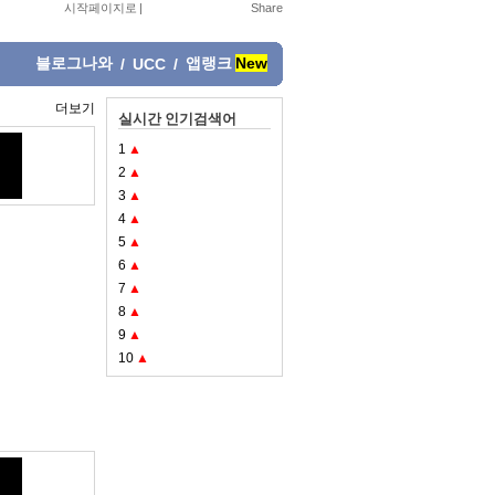
시작페이지로
|
블로그나와
앱랭크
New
/
UCC
/
더보기
실시간 인기검색어
1
▲
2
▲
3
▲
4
▲
5
▲
6
▲
7
▲
8
▲
9
▲
10
▲