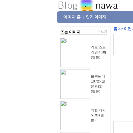
이미지 홈
인기 이미지
|
홈
>>
이전
뜨는 이미지
더보기
러브 스트
리밍 43화
(웹툰)
블랙윈터
107화.짙
은밤(3)
(웹툰)
악한 기사
51화 (웹
툰)