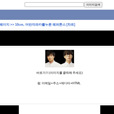
 페이지
>>
10cm, 어반자파카를누른 페퍼톤스 [차트]
바로가기 (이미지를 클릭해 주세요)
펌:
이메일
•
주소
•
에디터
•
HTML