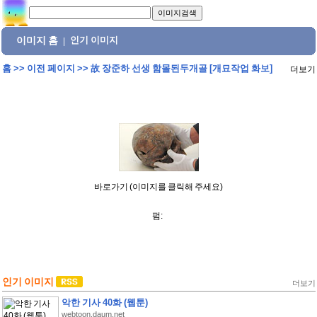
이미지 홈
인기 이미지
|
홈
>>
이전 페이지
>>
故 장준하 선생 함몰된두개골 [개묘작업 화보]
더보기
바로가기 (이미지를 클릭해 주세요)
펌:
인기 이미지
더보기
악한 기사 40화 (웹툰)
webtoon.daum.net