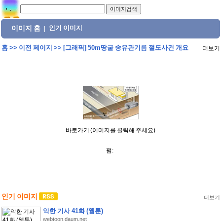
이미지 홈
인기 이미지
|
홈
>>
이전 페이지
>>
[그래픽] 50m땅굴 송유관기름 절도사건 개요
더보기
바로가기 (이미지를 클릭해 주세요)
펌:
인기 이미지
더보기
악한 기사 41화 (웹툰)
webtoon.daum.net