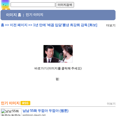
이미지 홈
인기 이미지
|
홈
>>
이전 페이지
>>
1년 만에 '배꼽 입담'뽐낸 최강희 감독 [화보]
더보기
바로가기 (이미지를 클릭해 주세요)
펌:
인기 이미지
더보기
남남 55화 두껍아 두껍아 (웹툰)
webtoon.daum.net