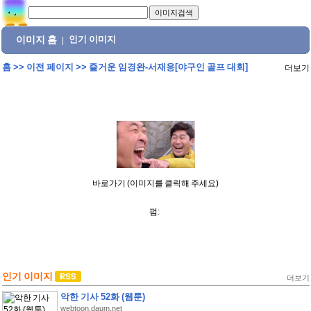
이미지 홈
인기 이미지
|
홈
>>
이전 페이지
>>
즐거운 임경완-서재응[야구인 골프 대회]
더보기
바로가기 (이미지를 클릭해 주세요)
펌:
인기 이미지
더보기
악한 기사 52화 (웹툰)
webtoon.daum.net